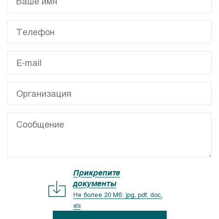
Прикрепите
документы
Не более 20 Мб: jpg, pdf, doc,
xls