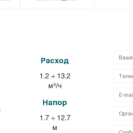
G
Calpeda CT
GL
Calpeda T, TP
Расход
GX
XA
1.2 ÷ 13.2
A
м³/ч
Напор
1.7 ÷ 12.7
м