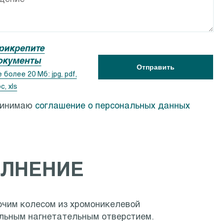
ACSR
Calpeda PF
рикрепите
окументы
Отправить
 более 20 Мб: jpg, pdf,
c, xls
ринимаю
соглашение о персональных данных
ЛНЕНИЕ
очим колесом из хромоникелевой
льным нагнетательным отверстием.