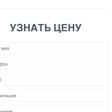
Calpeda NCE EI
Calpeda NR
УЗНАТЬ ЦЕНУ
Calpeda MPC
Calpeda I-MPC
Calpeda NMP