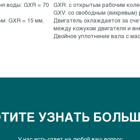
я воды: GXR = 70
GXR: с открытым рабочим коле
GXV: со свободным (вихревым) 
и: GXR = 15 мм,
Двигатель охлаждается за сче
между кожухом двигателя и вн
Двойное уплотнение вала с ма
ТИТЕ УЗНАТЬ БОЛЬ
У нас есть ответ на любой ваш вопрос