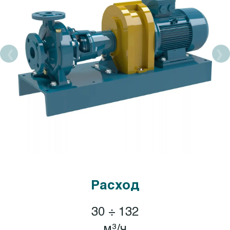
Расход
30 ÷ 132
м³/ч