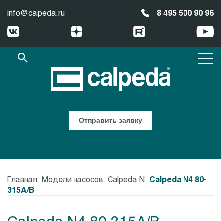
info@calpeda.ru
8 495 500 90 96
Отправить заявку
Главная
Модели насосов
Calpeda N
Calpeda N4 80-
315A/B
Calpeda N4 80-315A/B