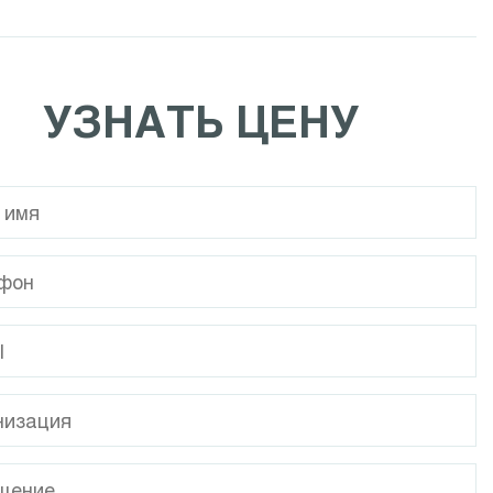
Calpeda NCE EI
Calpeda NR
УЗНАТЬ ЦЕНУ
Calpeda MPC
Calpeda I-MPC
Calpeda NMP