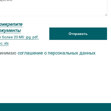
ACSR
Calpeda PF
рикрепите
окументы
Отправить
 более 20 Мб: jpg, pdf,
c, xls
ринимаю
соглашение о персональных данных