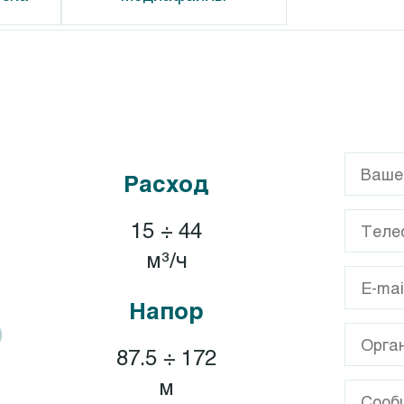
G
Calpeda CT
GL
Calpeda T, TP
Расход
GX
XA
15 ÷ 44
A
м³/ч
Напор
87.5 ÷ 172
м