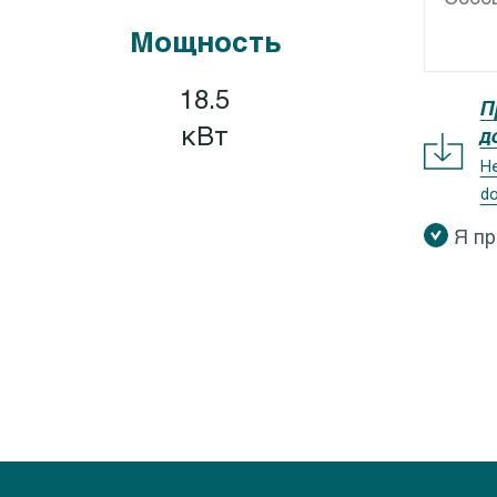
GEOCLEAN-GEOCOMP
Calpeda I-MAT
Мощность
XR, GXV
Calpeda IDROMAT
X ZERO
Calpeda EASYMAT
18.5
П
X 40
Calpeda SMAT
кВт
д
QV, GQS
Calpeda QM, QT
Не
do
QR
Я п
M 5-9
QG
QN
M 10-8
K
M 50
EO