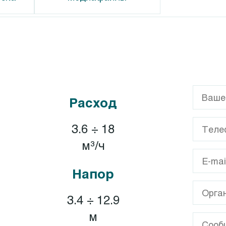
G
Calpeda CT
GL
Calpeda T, TP
Расход
GX
XA
3.6 ÷ 18
A
м³/ч
Напор
3.4 ÷ 12.9
м