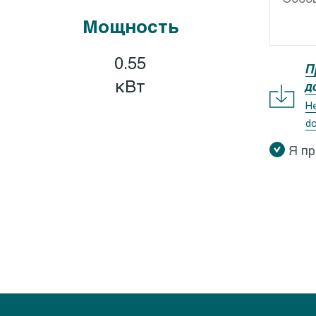
GEOCLEAN-GEOCOMP
Calpeda I-MAT
Мощность
XR, GXV
Calpeda IDROMAT
X ZERO
Calpeda EASYMAT
0.55
П
X 40
Calpeda SMAT
кВт
д
QV, GQS
Calpeda QM, QT
Не
do
QR
Я п
M 5-9
QG
QN
M 10-8
K
M 50
EO