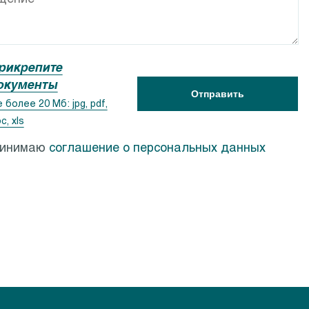
ACSR
Calpeda PF
рикрепите
окументы
Отправить
 более 20 Мб: jpg, pdf,
c, xls
ринимаю
соглашение о персональных данных