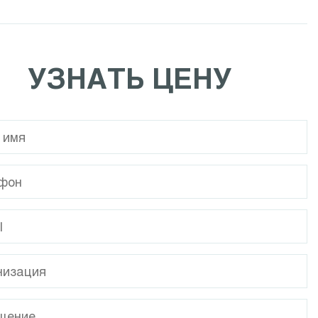
Calpeda NCE EI
Calpeda NR
УЗНАТЬ ЦЕНУ
Calpeda MPC
Calpeda I-MPC
Calpeda NMP