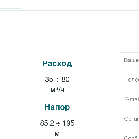
G
Calpeda CT
GL
Calpeda T, TP
Расход
GX
XA
35 ÷ 80
A
м³/ч
Напор
85.2 ÷ 195
м