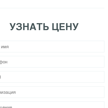
Calpeda NCE EI
Calpeda NR
УЗНАТЬ ЦЕНУ
Calpeda MPC
Calpeda I-MPC
Calpeda NMP