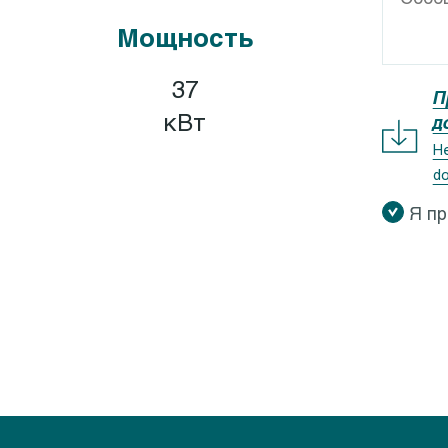
GEOCLEAN-GEOCOMP
Calpeda I-MAT
Мощность
XR, GXV
Calpeda IDROMAT
X ZERO
Calpeda EASYMAT
37
П
X 40
Calpeda SMAT
кВт
д
QV, GQS
Calpeda QM, QT
Не
do
QR
Я п
M 5-9
QG
QN
M 10-8
K
M 50
EO