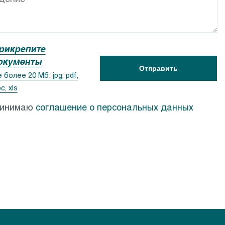
ACSR
Calpeda PF
рикрепите
окументы
Отправить
 более 20 Мб: jpg, pdf,
c, xls
ринимаю
соглашение о персональных данных