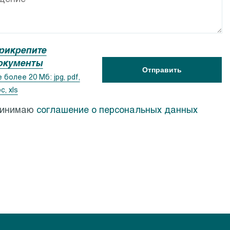
ACSR
Calpeda PF
рикрепите
окументы
Отправить
 более 20 Мб: jpg, pdf,
c, xls
ринимаю
соглашение о персональных данных