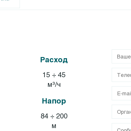
G
Calpeda CT
GL
Calpeda T, TP
Расход
GX
XA
15 ÷ 45
A
м³/ч
Напор
84 ÷ 200
м