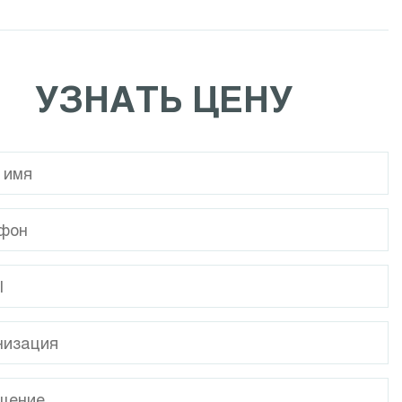
Calpeda NCE EI
Calpeda NR
УЗНАТЬ ЦЕНУ
Calpeda MPC
Calpeda I-MPC
Calpeda NMP