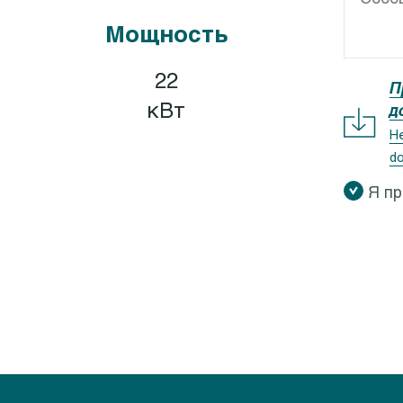
GEOCLEAN-GEOCOMP
Calpeda I-MAT
Мощность
XR, GXV
Calpeda IDROMAT
X ZERO
Calpeda EASYMAT
22
П
X 40
Calpeda SMAT
кВт
д
QV, GQS
Calpeda QM, QT
Не
do
QR
Я п
M 5-9
QG
QN
M 10-8
K
M 50
EO