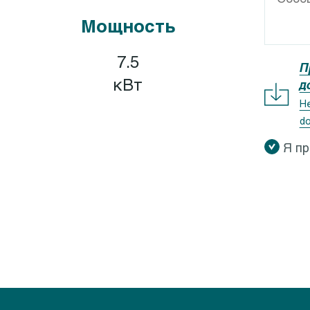
GEOCLEAN-GEOCOMP
Calpeda I-MAT
Мощность
XR, GXV
Calpeda IDROMAT
X ZERO
Calpeda EASYMAT
7.5
П
X 40
Calpeda SMAT
кВт
д
QV, GQS
Calpeda QM, QT
Не
do
QR
Я п
M 5-9
QG
QN
M 10-8
K
M 50
EO