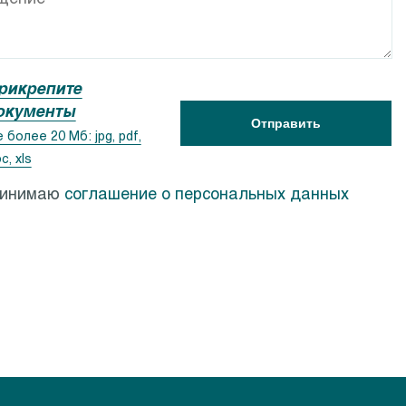
ACSR
Calpeda PF
рикрепите
окументы
Отправить
 более 20 Мб: jpg, pdf,
c, xls
ринимаю
соглашение о персональных данных