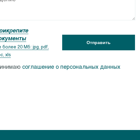
ACSR
Calpeda PF
рикрепите
окументы
Отправить
 более 20 Мб: jpg, pdf,
c, xls
ринимаю
соглашение о персональных данных