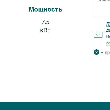
GEOCLEAN-GEOCOMP
Calpeda I-MAT
Мощность
XR, GXV
Calpeda IDROMAT
X ZERO
Calpeda EASYMAT
7.5
П
X 40
Calpeda SMAT
кВт
д
QV, GQS
Calpeda QM, QT
Не
do
QR
Я п
M 5-9
QG
QN
M 10-8
K
M 50
EO