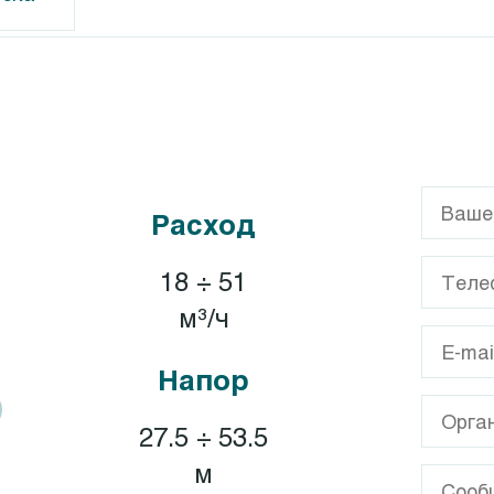
G
Calpeda CT
GL
Calpeda T, TP
Расход
GX
XA
18 ÷ 51
A
м³/ч
Напор
27.5 ÷ 53.5
м