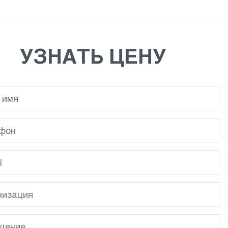
Calpeda NCE EI
Calpeda NR
УЗНАТЬ ЦЕНУ
Calpeda MPC
Calpeda I-MPC
Calpeda NMP