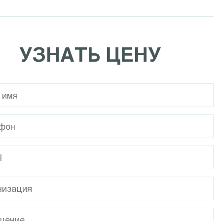
Calpeda NCE EI
Calpeda NR
УЗНАТЬ ЦЕНУ
Calpeda MPC
Calpeda I-MPC
Calpeda NMP