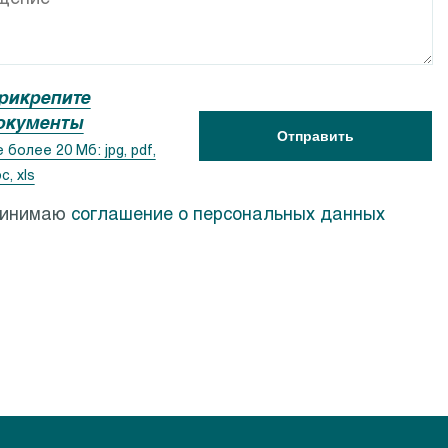
ACSR
Calpeda PF
рикрепите
окументы
Отправить
 более 20 Мб: jpg, pdf,
c, xls
ринимаю
соглашение о персональных данных