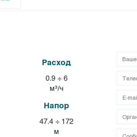
G
Calpeda CT
GL
Calpeda T, TP
Расход
GX
XA
0.9 ÷ 6
A
м³/ч
Напор
47.4 ÷ 172
м