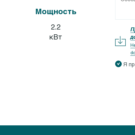
GEOCLEAN-GEOCOMP
Calpeda I-MAT
Мощность
XR, GXV
Calpeda IDROMAT
X ZERO
Calpeda EASYMAT
2.2
П
X 40
Calpeda SMAT
кВт
д
QV, GQS
Calpeda QM, QT
Не
do
QR
Я п
M 5-9
QG
QN
M 10-8
K
M 50
EO